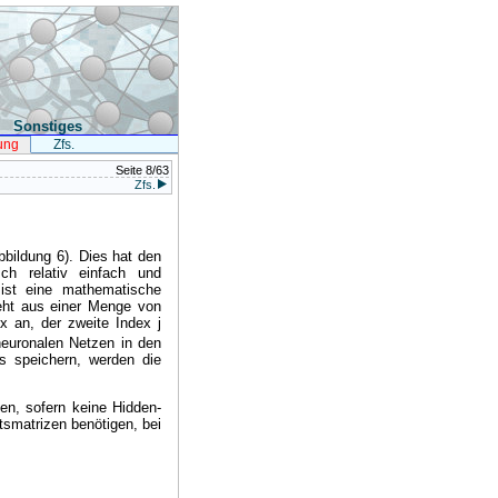
Sonstiges
ung
Zfs.
Seite 8/63
Zfs.
bbildung 6). Dies hat den
ch relativ einfach und
st eine mathematische
ht aus einer Menge von
ix an, der zweite Index j
neuronalen Netzen in den
s speichern, werden die
en, sofern keine Hidden-
tsmatrizen benötigen, bei