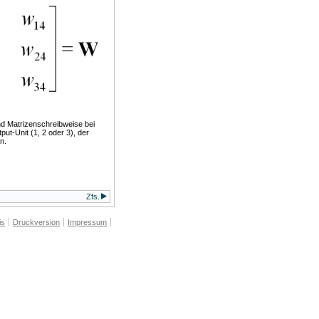
nd Matrizenschreibweise bei
ut-Unit (1, 2 oder 3), der
n.
Zfs.
is
Druckversion
Impressum