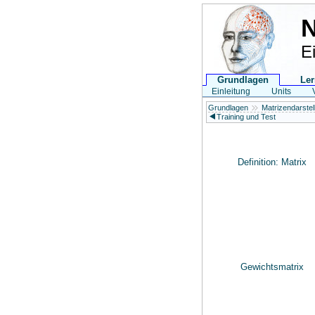
N
E
Grundlagen
Ler
Einleitung
Units
Grundlagen
Matrizendarstel
Training und Test
Definition: Matrix
Gewichtsmatrix