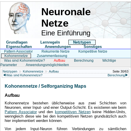
Neuronale
Netze
Eine Einführung
Grundlagen
Lernregeln
Netztypen
Eigenschaften
Anwendungen
Sonstiges
Pattern Associator
Rekurrente Netze
Kompetitive Netze
Kohonennetze
Zusammenfassung
Was sind Kohonennetze?
Aufbau
Berechnung
Wichtige
Parameter
Anwendungsmöglichkeiten
Netztypen
Kohonennetze
Aufbau
Seite 30/63
Was sind Kohonennetze?
Berechnung
Kohonennetze / Selforganizing Maps
Aufbau
Kohonennetze bestehen üblicherweise aus zwei Schichten von
Neuronen, einer Input- und einer Output-Schicht. Es existieren wie beim
Pattern Associator
und den
kompetitiven Netzen
keine Hidden-Units,
wenngleich diese wie bei den kompetitiven Netzen grundsätzlich auch
hier implementiert werden können.
Von jedem Input-Neuron führen Verbindungen zu sämtlichen